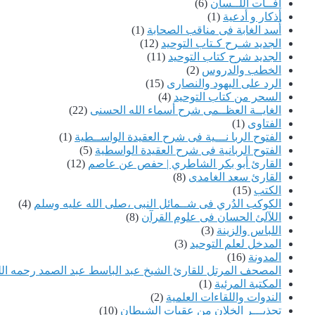
آفــات اللــسان
(6)
أذكار و أدعية
(1)
أُسد الغابة فى مناقب الصحابة
(1)
الجديد شـرح كـتاب التوحيد
(12)
الجديد شرح كتاب التوحيد
(11)
الخطب والدروس
(2)
الرد على اليهود والنصارى
(15)
السحر من كتاب التوحيد
(4)
الغايــة العظــمى شرح أسماء الله الحسنى
(22)
الفتاوى
(1)
الفتوح الربا نـــية فى شرح العقيدة الواســطية
(1)
الفتوح الربانية فى شرح العقيدة الواسطية
(5)
القارئ أبو بكر الشاطري | حفص عن عاصم
(12)
القارئ سعد الغامدى
(8)
الكتب
(15)
الكوكب الدُري فى شــمائل النبى ،صلى الله عليه وسلم
(4)
اللآلئ الحسان فى علوم القرآن
(8)
اللباس والزينة
(3)
المدخل لعلم التوحيد
(3)
المدونة
(16)
المصحف المرتل للقارئ الشيخ عبد الباسط عبد الصمد رحمه الل
المكتبة المرئية
(1)
الندوات واللقاءات العلمية
(2)
تحذيـــر الخٍلان من عقبات الشيطان
(10)