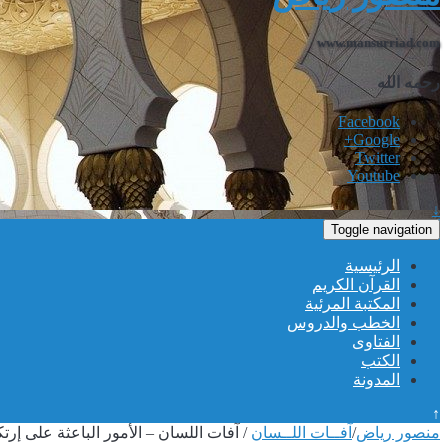
www.mansurriad.com
رحمه الله
Facebook
Google+
Twitter
Youtube
↓
Toggle navigation
الرئيسية
القرآن الكريم
المكتبة المرئية
الخطب والدروس
الفتاوى
الكتب
المدونة
↑
منصور رياض
/
آفــات اللــسان
/
آفات اللسان – الأمور الباعثة على إرتك