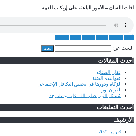
آفات اللسان – الأمور الباعثة على إرتكاب الغيبة
آفات
إرتكاب
الأمور
الباعثة
الغيبة
اللسان
البحث عن:
أحدث المقالات
إتقان الصنائع
اتقوا هذه الفتنة
الزكاة ودورها فى تحقيق التكافل الإجتماعي
القرآن نور
شمائل النبي صلى الله عليه وسلم ج7
أحدث التعليقات
الأرشيف
فبراير 2021