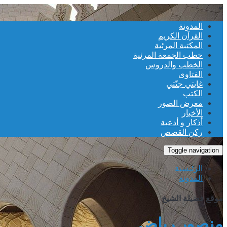
≡
المدونة
القرآن الكريم
المكتبة المرئية
خطب الجمعة المرئية
الخطب والدروس
الفتاوى
غايتي جنّتي
الكتب
معرض الصور
الأخبار
أذكار و أدعية
ركن القصص
Toggle navigation
الرئيسية
المدونة
موقع فضيلة الشيخ
منصور رياض