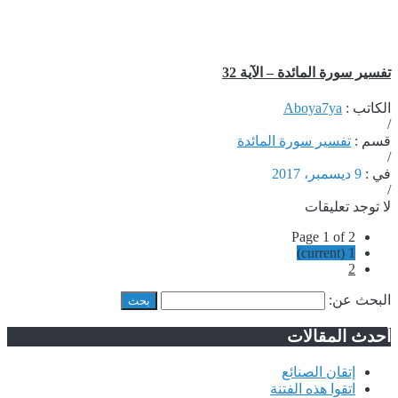
تفسير سورة المائدة – الآية 32
الكاتب :
Aboya7ya
/
قسم :
تفسير سورة المائدة
/
في :
9 ديسمبر، 2017
/
لا توجد تعليقات
Page 1 of 2
(current)
1
2
البحث عن:
أحدث المقالات
إتقان الصنائع
اتقوا هذه الفتنة