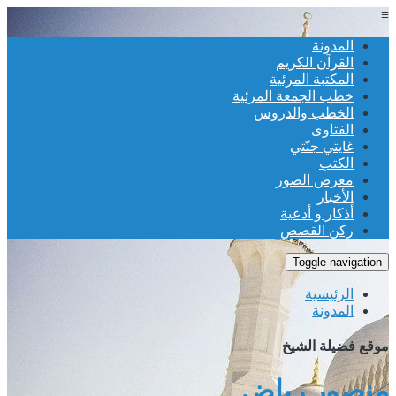
≡
المدونة
القرآن الكريم
المكتبة المرئية
خطب الجمعة المرئية
الخطب والدروس
الفتاوى
غايتي جنّتي
الكتب
معرض الصور
الأخبار
أذكار و أدعية
ركن القصص
Toggle navigation
الرئيسية
المدونة
موقع فضيلة الشيخ
منصور رياض