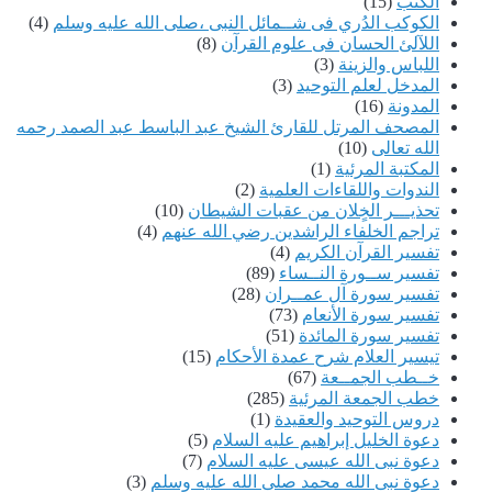
الكتب
(15)
الكوكب الدُري فى شــمائل النبى ،صلى الله عليه وسلم
(4)
اللآلئ الحسان فى علوم القرآن
(8)
اللباس والزينة
(3)
المدخل لعلم التوحيد
(3)
المدونة
(16)
المصحف المرتل للقارئ الشيخ عبد الباسط عبد الصمد رحمه
الله تعالى
(10)
المكتبة المرئية
(1)
الندوات واللقاءات العلمية
(2)
تحذيـــر الخٍلان من عقبات الشيطان
(10)
تراجم الخلفاء الراشدين رضي الله عنهم
(4)
تفسير القرآن الكريم
(4)
تفسير ســورة النــساء
(89)
تفسير سورة آل عمــران
(28)
تفسير سورة الأنعام
(73)
تفسير سورة المائدة
(51)
تيسير العلام شرح عمدة الأحكام
(15)
خــطب الجمــعة
(67)
خطب الجمعة المرئية
(285)
دروس التوحيد والعقيدة
(1)
دعوة الخليل إبراهيم عليه السلام
(5)
دعوة نبى الله عيسى عليه السلام
(7)
دعوة نبى الله محمد صلى الله عليه وسلم
(3)