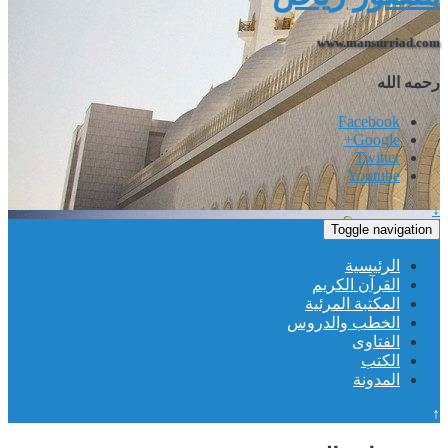
www.mansurriad.com
رحمه الله
Facebook
Google+
Twitter
Youtube
↓
Toggle navigation
الرئيسية
القرآن الكريم
المكتبة المرئية
الخطب والدروس
الفتاوى
الكتب
المدونة
↑