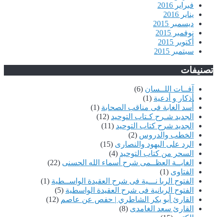
فبراير 2016
يناير 2016
ديسمبر 2015
نوفمبر 2015
أكتوبر 2015
سبتمبر 2015
تصنيفات
آفــات اللــسان
(6)
أذكار و أدعية
(1)
أُسد الغابة فى مناقب الصحابة
(1)
الجديد شـرح كـتاب التوحيد
(12)
الجديد شرح كتاب التوحيد
(11)
الخطب والدروس
(2)
الرد على اليهود والنصارى
(15)
السحر من كتاب التوحيد
(4)
الغايــة العظــمى شرح أسماء الله الحسنى
(22)
الفتاوى
(1)
الفتوح الربا نـــية فى شرح العقيدة الواســطية
(1)
الفتوح الربانية فى شرح العقيدة الواسطية
(5)
القارئ أبو بكر الشاطري | حفص عن عاصم
(12)
القارئ سعد الغامدى
(8)