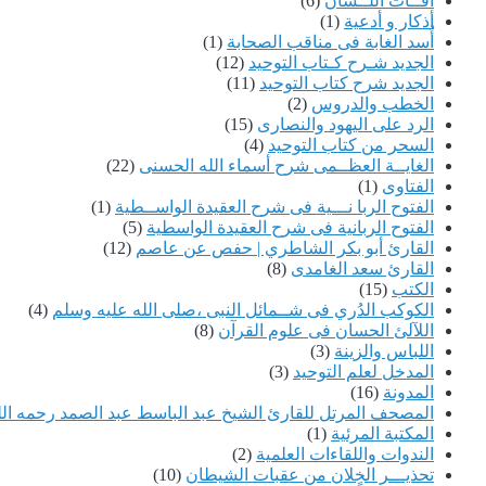
آفــات اللــسان
(6)
أذكار و أدعية
(1)
أُسد الغابة فى مناقب الصحابة
(1)
الجديد شـرح كـتاب التوحيد
(12)
الجديد شرح كتاب التوحيد
(11)
الخطب والدروس
(2)
الرد على اليهود والنصارى
(15)
السحر من كتاب التوحيد
(4)
الغايــة العظــمى شرح أسماء الله الحسنى
(22)
الفتاوى
(1)
الفتوح الربا نـــية فى شرح العقيدة الواســطية
(1)
الفتوح الربانية فى شرح العقيدة الواسطية
(5)
القارئ أبو بكر الشاطري | حفص عن عاصم
(12)
القارئ سعد الغامدى
(8)
الكتب
(15)
الكوكب الدُري فى شــمائل النبى ،صلى الله عليه وسلم
(4)
اللآلئ الحسان فى علوم القرآن
(8)
اللباس والزينة
(3)
المدخل لعلم التوحيد
(3)
المدونة
(16)
المصحف المرتل للقارئ الشيخ عبد الباسط عبد الصمد رحمه الل
المكتبة المرئية
(1)
الندوات واللقاءات العلمية
(2)
تحذيـــر الخٍلان من عقبات الشيطان
(10)