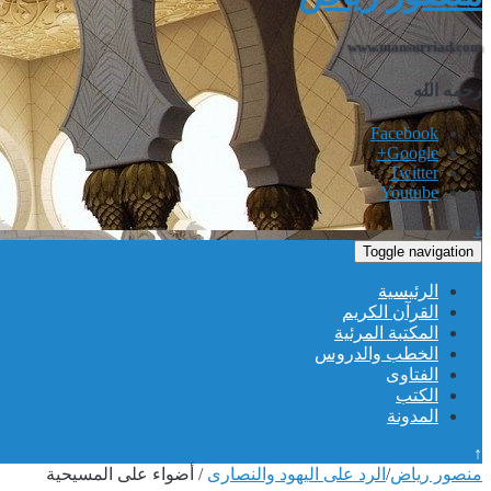
www.mansurriad.com
رحمه الله
Facebook
Google+
Twitter
Youtube
↓
Toggle navigation
الرئيسية
القرآن الكريم
المكتبة المرئية
الخطب والدروس
الفتاوى
الكتب
المدونة
↑
منصور رياض
/
الرد على اليهود والنصارى
/
أضواء على المسيحية