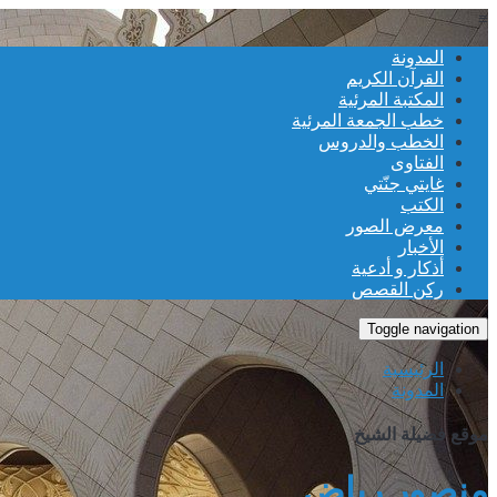
≡
المدونة
القرآن الكريم
المكتبة المرئية
خطب الجمعة المرئية
الخطب والدروس
الفتاوى
غايتي جنّتي
الكتب
معرض الصور
الأخبار
أذكار و أدعية
ركن القصص
Toggle navigation
الرئيسية
المدونة
موقع فضيلة الشيخ
منصور رياض