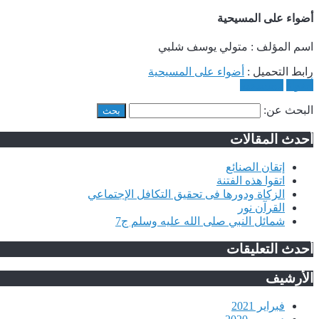
أضواء على المسيحية
اسم المؤلف : متولي يوسف شلبي
رابط التحميل :
أضواء على المسيحية
أضواء
المسيحية
البحث عن:
أحدث المقالات
إتقان الصنائع
اتقوا هذه الفتنة
الزكاة ودورها فى تحقيق التكافل الإجتماعي
القرآن نور
شمائل النبي صلى الله عليه وسلم ج7
أحدث التعليقات
الأرشيف
فبراير 2021