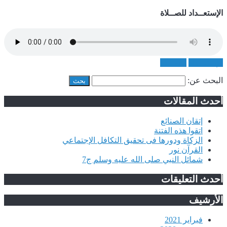
الإستعــداد للصــلاة
الإستعــداد
للصــلاة
البحث عن:
أحدث المقالات
إتقان الصنائع
اتقوا هذه الفتنة
الزكاة ودورها فى تحقيق التكافل الإجتماعي
القرآن نور
شمائل النبي صلى الله عليه وسلم ج7
أحدث التعليقات
الأرشيف
فبراير 2021