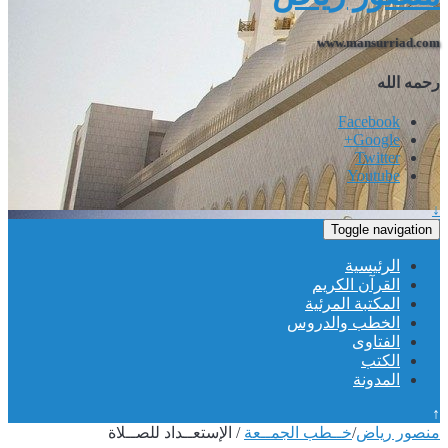
www.mansurriad.com
رحمه الله
Facebook
Google+
Twitter
Youtube
↓
Toggle navigation
الرئيسية
القرآن الكريم
المكتبة المرئية
الخطب والدروس
الفتاوى
الكتب
المدونة
↑
منصور رياض
/
خــطب الجمــعة
/
الإستعــداد للصــلاة