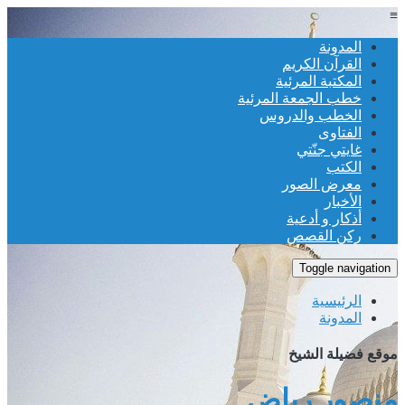
≡
المدونة
القرآن الكريم
المكتبة المرئية
خطب الجمعة المرئية
الخطب والدروس
الفتاوى
غايتي جنّتي
الكتب
معرض الصور
الأخبار
أذكار و أدعية
ركن القصص
Toggle navigation
الرئيسية
المدونة
موقع فضيلة الشيخ
منصور رياض