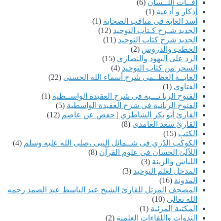
آفــات اللــسان
(6)
أذكار و أدعية
(1)
أُسد الغابة فى مناقب الصحابة
(1)
الجديد شـرح كـتاب التوحيد
(12)
الجديد شرح كتاب التوحيد
(11)
الخطب والدروس
(2)
الرد على اليهود والنصارى
(15)
السحر من كتاب التوحيد
(4)
الغايــة العظــمى شرح أسماء الله الحسنى
(22)
الفتاوى
(1)
الفتوح الربا نـــية فى شرح العقيدة الواســطية
(1)
الفتوح الربانية فى شرح العقيدة الواسطية
(5)
القارئ أبو بكر الشاطري | حفص عن عاصم
(12)
القارئ سعد الغامدى
(8)
الكتب
(15)
الكوكب الدُري فى شــمائل النبى ،صلى الله عليه وسلم
(4)
اللآلئ الحسان فى علوم القرآن
(8)
اللباس والزينة
(3)
المدخل لعلم التوحيد
(3)
المدونة
(16)
المصحف المرتل للقارئ الشيخ عبد الباسط عبد الصمد رحمه
الله تعالى
(10)
المكتبة المرئية
(1)
الندوات واللقاءات العلمية
(2)