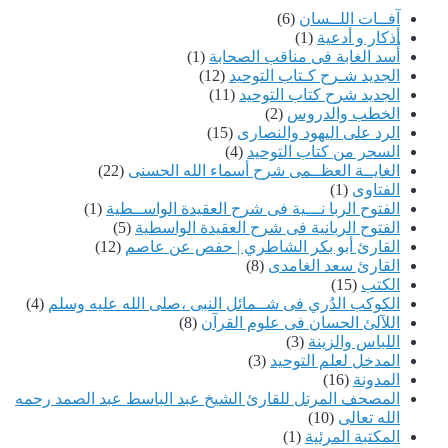
آفــات اللــسان
(6)
أذكار و أدعية
(1)
أُسد الغابة فى مناقب الصحابة
(1)
الجديد شـرح كـتاب التوحيد
(12)
الجديد شرح كتاب التوحيد
(11)
الخطب والدروس
(2)
الرد على اليهود والنصارى
(15)
السحر من كتاب التوحيد
(4)
الغايــة العظــمى شرح أسماء الله الحسنى
(22)
الفتاوى
(1)
الفتوح الربا نـــية فى شرح العقيدة الواســطية
(1)
الفتوح الربانية فى شرح العقيدة الواسطية
(5)
القارئ أبو بكر الشاطري | حفص عن عاصم
(12)
القارئ سعد الغامدى
(8)
الكتب
(15)
الكوكب الدُري فى شــمائل النبى ،صلى الله عليه وسلم
(4)
اللآلئ الحسان فى علوم القرآن
(8)
اللباس والزينة
(3)
المدخل لعلم التوحيد
(3)
المدونة
(16)
المصحف المرتل للقارئ الشيخ عبد الباسط عبد الصمد رحمه
الله تعالى
(10)
المكتبة المرئية
(1)