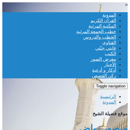
≡
المدونة
القرآن الكريم
المكتبة المرئية
خطب الجمعة المرئية
الخطب والدروس
الفتاوى
غايتي جنّتي
الكتب
معرض الصور
الأخبار
أذكار و أدعية
ركن القصص
Toggle navigation
الرئيسية
المدونة
موقع فضيلة الشيخ
منصور رياض