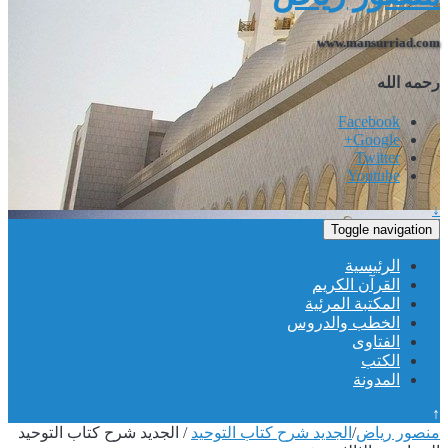
www.mansurriad.com
رحمه الله
Facebook
Google+
Twitter
Youtube
↓
Toggle navigation
الرئيسية
القرآن الكريم
المكتبة المرئية
الخطب والدروس
الفتاوى
الكتب
المدونة
↑
منصور رياض
/
الجديد شرح كتاب التوحيد
/
الجديد شرح كتاب التوحيد