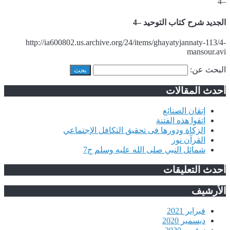
–4
الجديد شرح كتاب التوحيد –4
http://ia600802.us.archive.org/24/items/ghayatyjannaty-113/4-
mansour.avi
البحث عن:
أحدث المقالات
إتقان الصنائع
اتقوا هذه الفتنة
الزكاة ودورها فى تحقيق التكافل الإجتماعي
القرآن نور
شمائل النبي صلى الله عليه وسلم ج7
أحدث التعليقات
الأرشيف
فبراير 2021
ديسمبر 2020