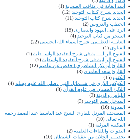
أذكار و أدعية
(1)
أُسد الغابة فى مناقب الصحابة
(1)
الجديد شـرح كـتاب التوحيد
(12)
الجديد شرح كتاب التوحيد
(11)
الخطب والدروس
(2)
الرد على اليهود والنصارى
(15)
السحر من كتاب التوحيد
(4)
الغايــة العظــمى شرح أسماء الله الحسنى
(22)
الفتاوى
(1)
الفتوح الربا نـــية فى شرح العقيدة الواســطية
(1)
الفتوح الربانية فى شرح العقيدة الواسطية
(5)
القارئ أبو بكر الشاطري | حفص عن عاصم
(12)
القارئ سعد الغامدى
(8)
الكتب
(15)
الكوكب الدُري فى شــمائل النبى ،صلى الله عليه وسلم
(4)
اللآلئ الحسان فى علوم القرآن
(8)
اللباس والزينة
(3)
المدخل لعلم التوحيد
(3)
المدونة
(16)
المصحف المرتل للقارئ الشيخ عبد الباسط عبد الصمد رحمه
الله تعالى
(10)
المكتبة المرئية
(1)
الندوات واللقاءات العلمية
(2)
تحذيـــر الخٍلان من عقبات الشيطان
(10)