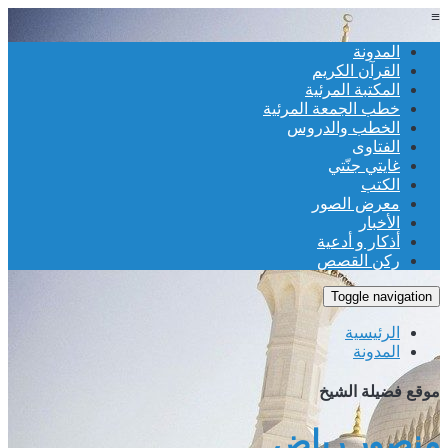
≡
المدونة
القرآن الكريم
المكتبة المرئية
خطب الجمعة المرئية
الخطب والدروس
الفتاوى
غايتي جنّتي
الكتب
معرض الصور
الأخبار
أذكار و أدعية
ركن القصص
Toggle navigation
الرئيسية
المدونة
موقع فضيلة الشيخ
منصور رياض