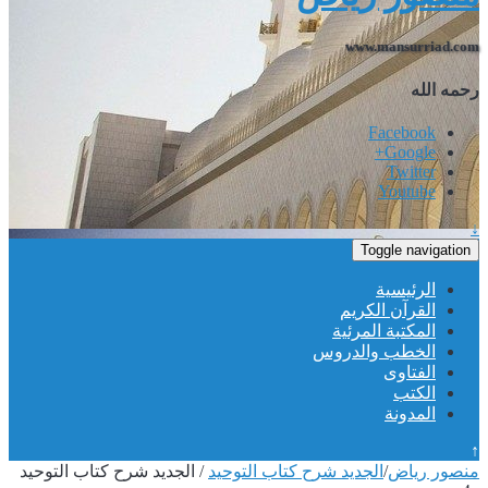
www.mansurriad.com
رحمه الله
Facebook
Google+
Twitter
Youtube
↓
Toggle navigation
الرئيسية
القرآن الكريم
المكتبة المرئية
الخطب والدروس
الفتاوى
الكتب
المدونة
↑
منصور رياض
/
الجديد شرح كتاب التوحيد
/
الجديد شرح كتاب التوحيد