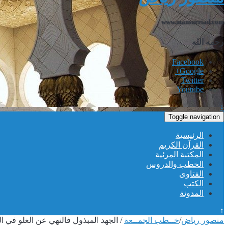
www.mansurriad.com
رحمه الله
Facebook
Google+
Twitter
Youtube
↓
Toggle navigation
الرئيسية
القرآن الكريم
المكتبة المرئية
الخطب والدروس
الفتاوى
الكتب
المدونة
↑
منصور رياض
/
خــطب الجمــعة
/
الجهد المبذول فالنهي عن الغلو في 