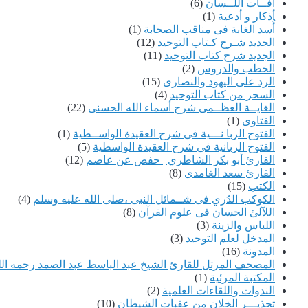
آفــات اللــسان
(6)
أذكار و أدعية
(1)
أُسد الغابة فى مناقب الصحابة
(1)
الجديد شـرح كـتاب التوحيد
(12)
الجديد شرح كتاب التوحيد
(11)
الخطب والدروس
(2)
الرد على اليهود والنصارى
(15)
السحر من كتاب التوحيد
(4)
الغايــة العظــمى شرح أسماء الله الحسنى
(22)
الفتاوى
(1)
الفتوح الربا نـــية فى شرح العقيدة الواســطية
(1)
الفتوح الربانية فى شرح العقيدة الواسطية
(5)
القارئ أبو بكر الشاطري | حفص عن عاصم
(12)
القارئ سعد الغامدى
(8)
الكتب
(15)
الكوكب الدُري فى شــمائل النبى ،صلى الله عليه وسلم
(4)
اللآلئ الحسان فى علوم القرآن
(8)
اللباس والزينة
(3)
المدخل لعلم التوحيد
(3)
المدونة
(16)
المصحف المرتل للقارئ الشيخ عبد الباسط عبد الصمد رحمه الل
المكتبة المرئية
(1)
الندوات واللقاءات العلمية
(2)
تحذيـــر الخٍلان من عقبات الشيطان
(10)