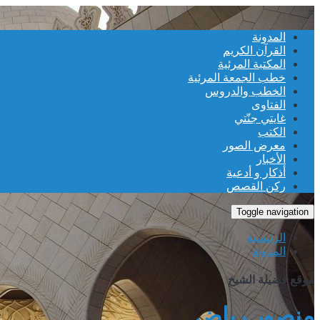
≡
المدونة
القرآن الكريم
المكتبة المرئية
خطب الجمعة المرئية
الخطب والدروس
الفتاوى
غايتي جنّتي
الكتب
معرض الصور
الأخبار
أذكار و أدعية
ركن القصص
Toggle navigation
الرئيسية
المدونة
موقع فضيلة الشيخ
منصور رياض