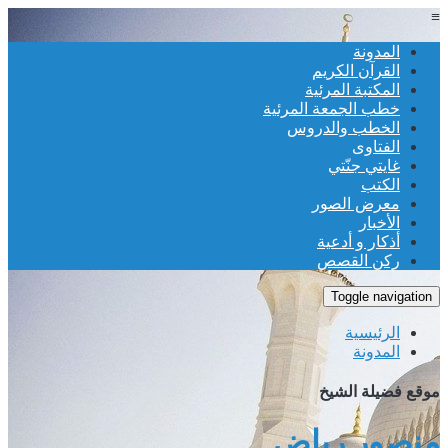
المدونة
القرآن الكريم
المكتبة المرئية
خطب الجمعة المرئية
الخطب والدروس
الفتاوى
غايتي جنّتي
الكتب
معرض الصور
الأخبار
أذكار و أدعية
ركن القصص
Toggle navigation
الرئيسية
المدونة
وقع فضيلة الشيخ
نصور رياض