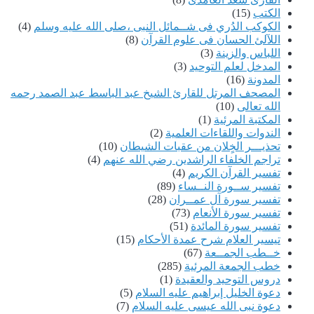
الكتب
(15)
الكوكب الدُري فى شــمائل النبى ،صلى الله عليه وسلم
(4)
اللآلئ الحسان فى علوم القرآن
(8)
اللباس والزينة
(3)
المدخل لعلم التوحيد
(3)
المدونة
(16)
المصحف المرتل للقارئ الشيخ عبد الباسط عبد الصمد رحمه
الله تعالى
(10)
المكتبة المرئية
(1)
الندوات واللقاءات العلمية
(2)
تحذيـــر الخٍلان من عقبات الشيطان
(10)
تراجم الخلفاء الراشدين رضي الله عنهم
(4)
تفسير القرآن الكريم
(4)
تفسير ســورة النــساء
(89)
تفسير سورة آل عمــران
(28)
تفسير سورة الأنعام
(73)
تفسير سورة المائدة
(51)
تيسير العلام شرح عمدة الأحكام
(15)
خــطب الجمــعة
(67)
خطب الجمعة المرئية
(285)
دروس التوحيد والعقيدة
(1)
دعوة الخليل إبراهيم عليه السلام
(5)
دعوة نبى الله عيسى عليه السلام
(7)