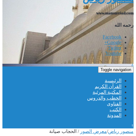
www.mansurriad.co
حمه الله
Facebook
Google+
Twitter
Youtube
Toggle navigation
الرئيسية
القرآن الكريم
المكتبة المرئية
الخطب والدروس
الفتاوى
الكتب
المدونة
نصور رياض
/
معرض الصور
/
الحجاب صيانة