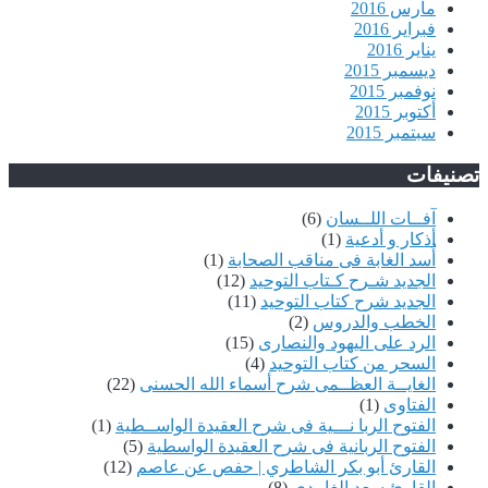
مارس 2016
فبراير 2016
يناير 2016
ديسمبر 2015
نوفمبر 2015
أكتوبر 2015
سبتمبر 2015
صنيفات
آفــات اللــسان
(6)
أذكار و أدعية
(1)
أُسد الغابة فى مناقب الصحابة
(1)
الجديد شـرح كـتاب التوحيد
(12)
الجديد شرح كتاب التوحيد
(11)
الخطب والدروس
(2)
الرد على اليهود والنصارى
(15)
السحر من كتاب التوحيد
(4)
الغايــة العظــمى شرح أسماء الله الحسنى
(22)
الفتاوى
(1)
الفتوح الربا نـــية فى شرح العقيدة الواســطية
(1)
الفتوح الربانية فى شرح العقيدة الواسطية
(5)
القارئ أبو بكر الشاطري | حفص عن عاصم
(12)
القارئ سعد الغامدى
(8)