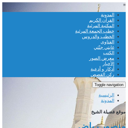
≡
المدونة
القرآن الكريم
المكتبة المرئية
خطب الجمعة المرئية
الخطب والدروس
الفتاوى
غايتي جنّتي
الكتب
معرض الصور
الأخبار
أذكار و أدعية
ركن القصص
Toggle navigation
الرئيسية
المدونة
موقع فضيلة الشيخ
منصور رياض