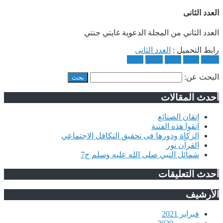
العدد الثانى
العدد الثاني من المجلة الدعوية غايتي جنتي
رابط التحميل :
العدد الثانى
الثانى
العدد
جنتي
غايتي
مجلة
البحث عن:
أحدث المقالات
إتقان الصنائع
اتقوا هذه الفتنة
الزكاة ودورها فى تحقيق التكافل الإجتماعي
القرآن نور
شمائل النبي صلى الله عليه وسلم ج7
أحدث التعليقات
الأرشيف
فبراير 2021