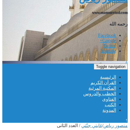
www.mansurriad.com
رحمه الله
Facebook
Google+
Twitter
Youtube
↓
Toggle navigation
الرئيسية
القرآن الكريم
المكتبة المرئية
الخطب والدروس
الفتاوى
الكتب
المدونة
↑
منصور رياض
/
غايتي جنّتي
/
العدد الثانى