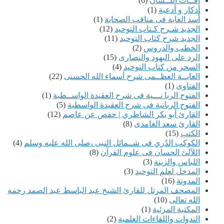
آفــات اللــسان
(6)
أذكار و أدعية
(1)
أُسد الغابة فى مناقب الصحابة
(1)
الجديد شـرح كـتاب التوحيد
(12)
الجديد شرح كتاب التوحيد
(11)
الخطب والدروس
(2)
الرد على اليهود والنصارى
(15)
السحر من كتاب التوحيد
(4)
الغايــة العظــمى شرح أسماء الله الحسنى
(22)
الفتاوى
(1)
الفتوح الربا نـــية فى شرح العقيدة الواســطية
(1)
الفتوح الربانية فى شرح العقيدة الواسطية
(5)
القارئ أبو بكر الشاطري | حفص عن عاصم
(12)
القارئ سعد الغامدى
(8)
الكتب
(15)
الكوكب الدُري فى شــمائل النبى ،صلى الله عليه وسلم
(4)
اللآلئ الحسان فى علوم القرآن
(8)
اللباس والزينة
(3)
المدخل لعلم التوحيد
(3)
المدونة
(16)
المصحف المرتل للقارئ الشيخ عبد الباسط عبد الصمد رحمه
الله تعالى
(10)
المكتبة المرئية
(1)
الندوات واللقاءات العلمية
(2)