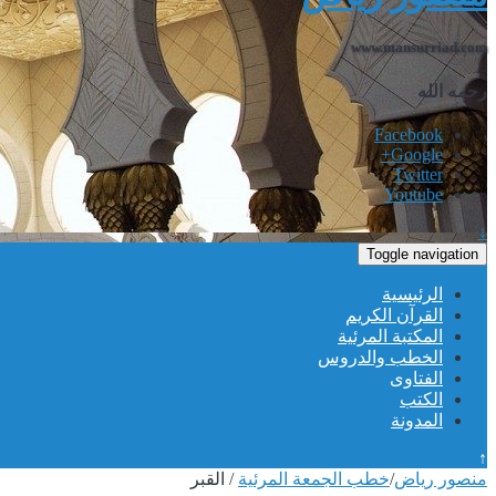
www.mansurriad.com
رحمه الله
Facebook
Google+
Twitter
Youtube
↓
Toggle navigation
الرئيسية
القرآن الكريم
المكتبة المرئية
الخطب والدروس
الفتاوى
الكتب
المدونة
↑
منصور رياض
/
خطب الجمعة المرئية
/
القبر