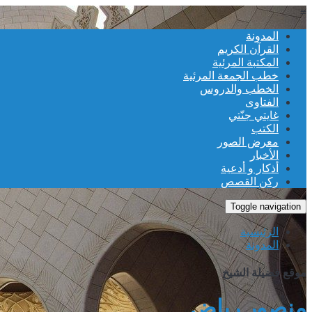
≡
المدونة
القرآن الكريم
المكتبة المرئية
خطب الجمعة المرئية
الخطب والدروس
الفتاوى
غايتي جنّتي
الكتب
معرض الصور
الأخبار
أذكار و أدعية
ركن القصص
Toggle navigation
الرئيسية
المدونة
موقع فضيلة الشيخ
منصور رياض