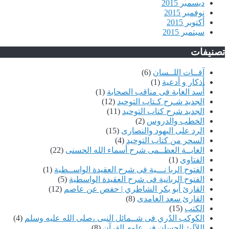
ديسمبر 2015
نوفمبر 2015
أكتوبر 2015
سبتمبر 2015
تصنيفات
آفــات اللــسان
(6)
أذكار و أدعية
(1)
أُسد الغابة فى مناقب الصحابة
(1)
الجديد شـرح كـتاب التوحيد
(12)
الجديد شرح كتاب التوحيد
(11)
الخطب والدروس
(2)
الرد على اليهود والنصارى
(15)
السحر من كتاب التوحيد
(4)
الغايــة العظــمى شرح أسماء الله الحسنى
(22)
الفتاوى
(1)
الفتوح الربا نـــية فى شرح العقيدة الواســطية
(1)
الفتوح الربانية فى شرح العقيدة الواسطية
(5)
القارئ أبو بكر الشاطري | حفص عن عاصم
(12)
القارئ سعد الغامدى
(8)
الكتب
(15)
الكوكب الدُري فى شــمائل النبى ،صلى الله عليه وسلم
(4)
اللآلئ الحسان فى علوم القرآن
(8)