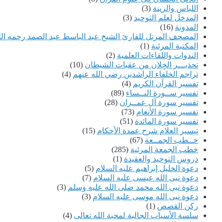
اللباس والزينة
(3)
المدخل لعلم التوحيد
(3)
المدونة
(16)
المصحف المرتل للقارئ الشيخ عبد الباسط عبد الصمد رحمه الل
المكتبة المرئية
(1)
الندوات واللقاءات العلمية
(2)
تحذيـــر الخٍلان من عقبات الشيطان
(10)
تراجم الخلفاء الراشدين رضي الله عنهم
(4)
تفسير القرآن الكريم
(4)
تفسير ســورة النــساء
(89)
تفسير سورة آل عمــران
(28)
تفسير سورة الأنعام
(73)
تفسير سورة المائدة
(51)
تيسير العلام شرح عمدة الأحكام
(15)
خــطب الجمــعة
(67)
خطب الجمعة المرئية
(285)
دروس التوحيد والعقيدة
(1)
دعوة الخليل إبراهيم عليه السلام
(5)
دعوة نبى الله عيسى عليه السلام
(7)
دعوة نبى الله محمد صلى الله عليه وسلم
(3)
دعوة نبى الله موسى عليه السلام
(3)
ركن القصص
(1)
سلسة الأسباب الجالبة لمحبة الله تعالى
(4)