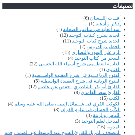
تصنيفات
آفــات اللــسان
(6)
أذكار و أدعية
(1)
أُسد الغابة فى مناقب الصحابة
(1)
الجديد شـرح كـتاب التوحيد
(12)
الجديد شرح كتاب التوحيد
(11)
الخطب والدروس
(2)
الرد على اليهود والنصارى
(15)
السحر من كتاب التوحيد
(4)
الغايــة العظــمى شرح أسماء الله الحسنى
(22)
الفتاوى
(1)
الفتوح الربا نـــية فى شرح العقيدة الواســطية
(1)
الفتوح الربانية فى شرح العقيدة الواسطية
(5)
القارئ أبو بكر الشاطري | حفص عن عاصم
(12)
القارئ سعد الغامدى
(8)
الكتب
(15)
الكوكب الدُري فى شــمائل النبى ،صلى الله عليه وسلم
(4)
اللآلئ الحسان فى علوم القرآن
(8)
اللباس والزينة
(3)
المدخل لعلم التوحيد
(3)
المدونة
(16)
المصحف المرتل للقارئ الشيخ عبد الباسط عبد الصمد رحمه