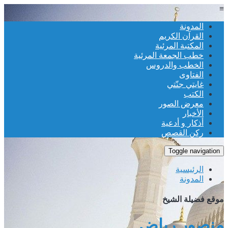
≡
المدونة
القرآن الكريم
المكتبة المرئية
خطب الجمعة المرئية
الخطب والدروس
الفتاوى
غايتي جنّتي
الكتب
معرض الصور
الأخبار
أذكار و أدعية
ركن القصص
Toggle navigation
الرئيسية
المدونة
موقع فضيلة الشيخ
منصور رياض