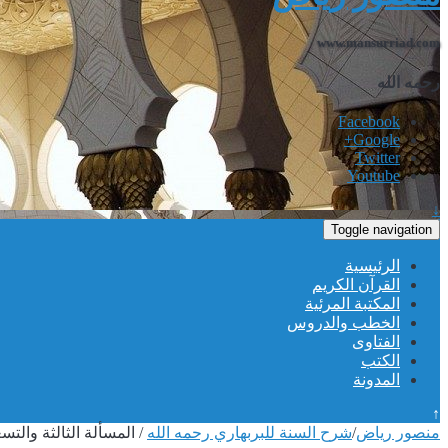
www.mansurriad.com
رحمه الله
Facebook
Google+
Twitter
Youtube
↓
Toggle navigation
الرئيسية
القرآن الكريم
المكتبة المرئية
الخطب والدروس
الفتاوى
الكتب
المدونة
↑
منصور رياض
/
شرح السنة للبربهاري رحمه الله
/
المسألة الثالثة والتس