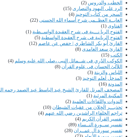
الخطب والدروس
(2)
الرد على اليهود والنصارى
(15)
السحر من كتاب التوحيد
(4)
الغايــة العظــمى شرح أسماء الله الحسنى
(22)
الفتاوى
(1)
الفتوح الربا نـــية فى شرح العقيدة الواســطية
(1)
الفتوح الربانية فى شرح العقيدة الواسطية
(5)
القارئ أبو بكر الشاطري | حفص عن عاصم
(12)
القارئ سعد الغامدى
(8)
الكتب
(15)
الكوكب الدُري فى شــمائل النبى ،صلى الله عليه وسلم
(4)
اللآلئ الحسان فى علوم القرآن
(8)
اللباس والزينة
(3)
المدخل لعلم التوحيد
(3)
المدونة
(16)
المصحف المرتل للقارئ الشيخ عبد الباسط عبد الصمد رحمه الل
المكتبة المرئية
(1)
الندوات واللقاءات العلمية
(2)
تحذيـــر الخٍلان من عقبات الشيطان
(10)
تراجم الخلفاء الراشدين رضي الله عنهم
(4)
تفسير القرآن الكريم
(4)
تفسير ســورة النــساء
(89)
تفسير سورة آل عمــران
(28)
تفسير سورة الأنعام
(73)