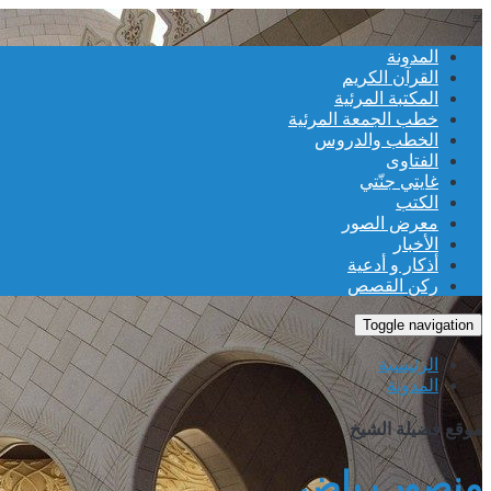
≡
المدونة
القرآن الكريم
المكتبة المرئية
خطب الجمعة المرئية
الخطب والدروس
الفتاوى
غايتي جنّتي
الكتب
معرض الصور
الأخبار
أذكار و أدعية
ركن القصص
Toggle navigation
الرئيسية
المدونة
موقع فضيلة الشيخ
منصور رياض