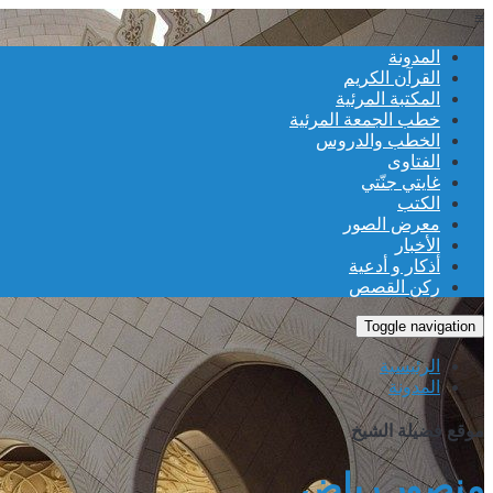
≡
المدونة
القرآن الكريم
المكتبة المرئية
خطب الجمعة المرئية
الخطب والدروس
الفتاوى
غايتي جنّتي
الكتب
معرض الصور
الأخبار
أذكار و أدعية
ركن القصص
Toggle navigation
الرئيسية
المدونة
موقع فضيلة الشيخ
منصور رياض