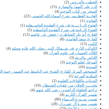
الخطب والدروس
(2)
الرد على اليهود والنصارى
(15)
السحر من كتاب التوحيد
(4)
الغايــة العظــمى شرح أسماء الله الحسنى
(22)
الفتاوى
(1)
الفتوح الربا نـــية فى شرح العقيدة الواســطية
(1)
الفتوح الربانية فى شرح العقيدة الواسطية
(5)
القارئ أبو بكر الشاطري | حفص عن عاصم
(12)
القارئ سعد الغامدى
(8)
الكتب
(15)
الكوكب الدُري فى شــمائل النبى ،صلى الله عليه وسلم
(4)
اللآلئ الحسان فى علوم القرآن
(8)
اللباس والزينة
(3)
المدخل لعلم التوحيد
(3)
المدونة
(16)
المصحف المرتل للقارئ الشيخ عبد الباسط عبد الصمد رحمه الل
المكتبة المرئية
(1)
الندوات واللقاءات العلمية
(2)
تحذيـــر الخٍلان من عقبات الشيطان
(10)
تراجم الخلفاء الراشدين رضي الله عنهم
(4)
تفسير القرآن الكريم
(4)
تفسير ســورة النــساء
(89)
تفسير سورة آل عمــران
(28)
تفسير سورة الأنعام
(73)