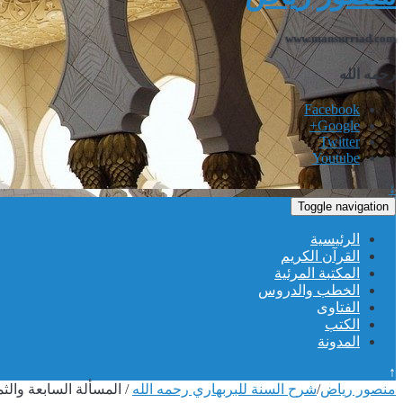
www.mansurriad.com
رحمه الله
Facebook
Google+
Twitter
Youtube
↓
Toggle navigation
الرئيسية
القرآن الكريم
المكتبة المرئية
الخطب والدروس
الفتاوى
الكتب
المدونة
↑
منصور رياض
/
شرح السنة للبربهاري رحمه الله
/
المسألة السابعة والثم