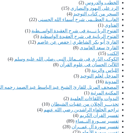
الخطب والدروس
(2)
الرد على اليهود والنصارى
(15)
السحر من كتاب التوحيد
(4)
الغايــة العظــمى شرح أسماء الله الحسنى
(22)
الفتاوى
(1)
الفتوح الربا نـــية فى شرح العقيدة الواســطية
(1)
الفتوح الربانية فى شرح العقيدة الواسطية
(5)
القارئ أبو بكر الشاطري | حفص عن عاصم
(12)
القارئ سعد الغامدى
(8)
الكتب
(15)
الكوكب الدُري فى شــمائل النبى ،صلى الله عليه وسلم
(4)
اللآلئ الحسان فى علوم القرآن
(8)
اللباس والزينة
(3)
المدخل لعلم التوحيد
(3)
المدونة
(16)
المصحف المرتل للقارئ الشيخ عبد الباسط عبد الصمد رحمه الل
المكتبة المرئية
(1)
الندوات واللقاءات العلمية
(2)
تحذيـــر الخٍلان من عقبات الشيطان
(10)
تراجم الخلفاء الراشدين رضي الله عنهم
(4)
تفسير القرآن الكريم
(4)
تفسير ســورة النــساء
(89)
تفسير سورة آل عمــران
(28)
تفسير سورة الأنعام
(73)