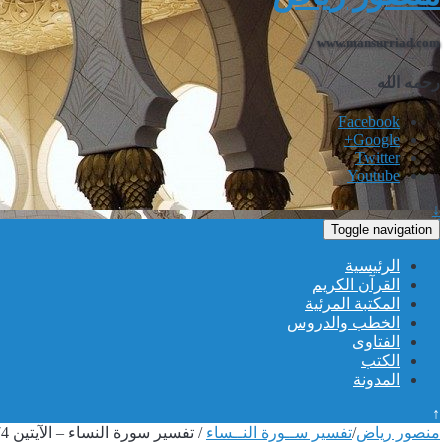
www.mansurriad.com
رحمه الله
Facebook
Google+
Twitter
Youtube
↓
Toggle navigation
الرئيسية
القرآن الكريم
المكتبة المرئية
الخطب والدروس
الفتاوى
الكتب
المدونة
↑
منصور رياض
/
تفسير ســورة النــساء
/
تفسير سورة النساء – الآيتين 174 و 175