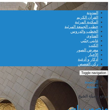
≡
المدونة
القرآن الكريم
المكتبة المرئية
خطب الجمعة المرئية
الخطب والدروس
الفتاوى
غايتي جنّتي
الكتب
معرض الصور
الأخبار
أذكار و أدعية
ركن القصص
Toggle navigation
الرئيسية
المدونة
موقع فضيلة الشيخ
منصور رياض