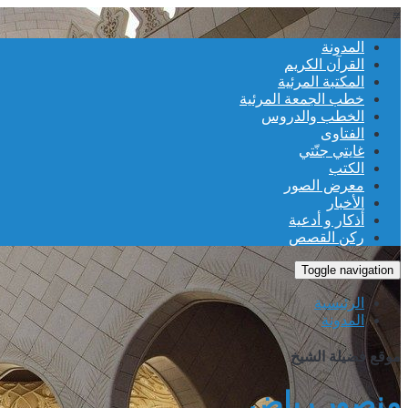
≡
المدونة
القرآن الكريم
المكتبة المرئية
خطب الجمعة المرئية
الخطب والدروس
الفتاوى
غايتي جنّتي
الكتب
معرض الصور
الأخبار
أذكار و أدعية
ركن القصص
Toggle navigation
الرئيسية
المدونة
موقع فضيلة الشيخ
منصور رياض