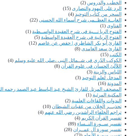
الخطب والدروس
(2)
الرد على اليهود والنصارى
(15)
السحر من كتاب التوحيد
(4)
الغايــة العظــمى شرح أسماء الله الحسنى
(22)
الفتاوى
(1)
الفتوح الربا نـــية فى شرح العقيدة الواســطية
(1)
الفتوح الربانية فى شرح العقيدة الواسطية
(5)
القارئ أبو بكر الشاطري | حفص عن عاصم
(12)
القارئ سعد الغامدى
(8)
الكتب
(15)
الكوكب الدُري فى شــمائل النبى ،صلى الله عليه وسلم
(4)
اللآلئ الحسان فى علوم القرآن
(8)
اللباس والزينة
(3)
المدخل لعلم التوحيد
(3)
المدونة
(16)
المصحف المرتل للقارئ الشيخ عبد الباسط عبد الصمد رحمه الل
المكتبة المرئية
(1)
الندوات واللقاءات العلمية
(2)
تحذيـــر الخٍلان من عقبات الشيطان
(10)
تراجم الخلفاء الراشدين رضي الله عنهم
(4)
تفسير القرآن الكريم
(4)
تفسير ســورة النــساء
(89)
تفسير سورة آل عمــران
(28)
تفسير سورة الأنعام
(73)