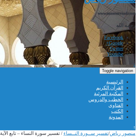
www.mansurriad.com
رحمه الله
Facebook
Google+
Twitter
Youtube
↓
Toggle navigation
الرئيسية
القرآن الكريم
المكتبة المرئية
الخطب والدروس
الفتاوى
الكتب
المدونة
↑
منصور رياض
/
تفسير ســورة النــساء
/
تفسير سورة النساء – تابع الآية 36