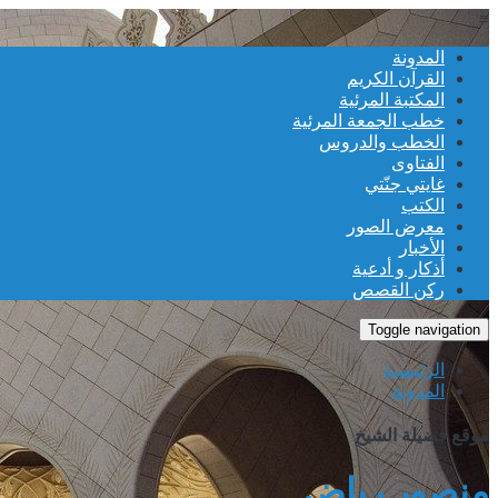
≡
المدونة
القرآن الكريم
المكتبة المرئية
خطب الجمعة المرئية
الخطب والدروس
الفتاوى
غايتي جنّتي
الكتب
معرض الصور
الأخبار
أذكار و أدعية
ركن القصص
Toggle navigation
الرئيسية
المدونة
موقع فضيلة الشيخ
منصور رياض