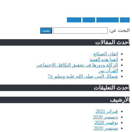
دعوة
عليه السلام
موسى
نبى الله
البحث عن:
أحدث المقالات
إتقان الصنائع
اتقوا هذه الفتنة
الزكاة ودورها فى تحقيق التكافل الإجتماعي
القرآن نور
شمائل النبي صلى الله عليه وسلم ج7
أحدث التعليقات
الأرشيف
فبراير 2021
ديسمبر 2020
نوفمبر 2020
سبتمبر 2020