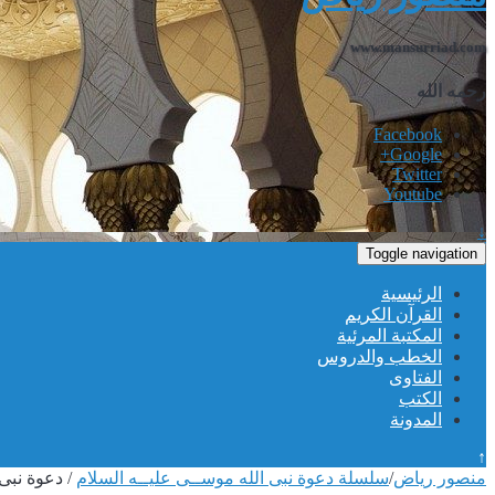
www.mansurriad.com
رحمه الله
Facebook
Google+
Twitter
Youtube
↓
Toggle navigation
الرئيسية
القرآن الكريم
المكتبة المرئية
الخطب والدروس
الفتاوى
الكتب
المدونة
↑
منصور رياض
/
سلسلة دعوة نبى الله موســى عليــه السلام
/
دعوة نبى 