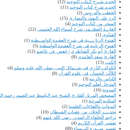
الجديد شـرح كـتاب التوحيد
(12)
الجديد شرح كتاب التوحيد
(11)
الخطب والدروس
(2)
الرد على اليهود والنصارى
(15)
السحر من كتاب التوحيد
(4)
الغايــة العظــمى شرح أسماء الله الحسنى
(22)
الفتاوى
(1)
الفتوح الربا نـــية فى شرح العقيدة الواســطية
(1)
الفتوح الربانية فى شرح العقيدة الواسطية
(5)
القارئ أبو بكر الشاطري | حفص عن عاصم
(12)
القارئ سعد الغامدى
(8)
الكتب
(15)
الكوكب الدُري فى شــمائل النبى ،صلى الله عليه وسلم
(4)
اللآلئ الحسان فى علوم القرآن
(8)
اللباس والزينة
(3)
المدخل لعلم التوحيد
(3)
المدونة
(16)
المصحف المرتل للقارئ الشيخ عبد الباسط عبد الصمد رحمه الل
المكتبة المرئية
(1)
الندوات واللقاءات العلمية
(2)
تحذيـــر الخٍلان من عقبات الشيطان
(10)
تراجم الخلفاء الراشدين رضي الله عنهم
(4)
تفسير القرآن الكريم
(4)
تفسير ســورة النــساء
(89)