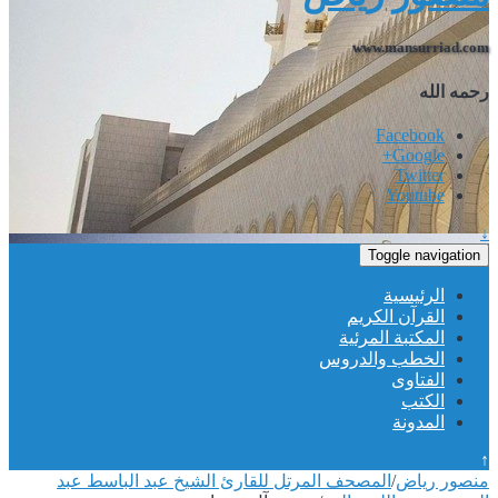
www.mansurriad.com
رحمه الله
Facebook
Google+
Twitter
Youtube
↓
Toggle navigation
الرئيسية
القرآن الكريم
المكتبة المرئية
الخطب والدروس
الفتاوى
الكتب
المدونة
↑
منصور رياض
/
المصحف المرتل للقارئ الشيخ عبد الباسط عبد