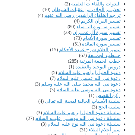
الندوات واللقاءات العلمية
(2)
تحذيـــر الخٍلان من عقبات الشيطان
(10)
تراجم الخلفاء الراشدين رضي الله عنهم
(4)
تفسير القرآن الكريم
(4)
تفسير ســورة النــساء
(89)
تفسير سورة آل عمــران
(28)
تفسير سورة الأنعام
(73)
تفسير سورة المائدة
(51)
تيسير العلام شرح عمدة الأحكام
(15)
خــطب الجمــعة
(67)
خطب الجمعة المرئية
(285)
دروس التوحيد والعقيدة
(1)
دعوة الخليل إبراهيم عليه السلام
(5)
دعوة نبى الله عيسى عليه السلام
(7)
دعوة نبى الله محمد صلى الله عليه وسلم
(3)
دعوة نبى الله موسى عليه السلام
(3)
ركن القصص
(1)
سلسة الأسباب الجالبة لمحبة الله تعالى
(4)
سلسة الحج
(3)
سلسلة دعوة الخليل إبراهيم عليه السلام
(3)
سلسلة دعوة نبى الله موســى عليــه السلام
(27)
سلسلة دعوة نبى الله نوح عليه السلام
(3)
سير أعلام النبلاء
(31)