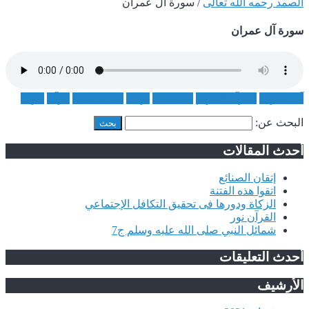
الصمد رحمه الله تعالى
/
سورة آل عمران
سورة آل عمران
آل عمران
القرآن الكريم
المصحف
ترتيل
عبد الباسط
قرآن
مرتل
البحث عن:
أحدث المقالات
إتقان الصنائع
اتقوا هذه الفتنة
الزكاة ودورها فى تحقيق التكافل الإجتماعي
القرآن نور
شمائل النبي صلى الله عليه وسلم ج7
أحدث التعليقات
الأرشيف