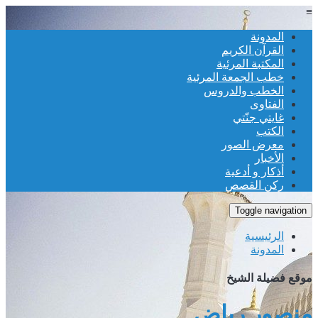
≡
المدونة
القرآن الكريم
المكتبة المرئية
خطب الجمعة المرئية
الخطب والدروس
الفتاوى
غايتي جنّتي
الكتب
معرض الصور
الأخبار
أذكار و أدعية
ركن القصص
Toggle navigation
الرئيسية
المدونة
موقع فضيلة الشيخ
منصور رياض