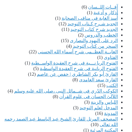
آفــات اللــسان
(6)
أذكار و أدعية
(1)
أُسد الغابة فى مناقب الصحابة
(1)
الجديد شـرح كـتاب التوحيد
(12)
الجديد شرح كتاب التوحيد
(11)
الخطب والدروس
(2)
الرد على اليهود والنصارى
(15)
السحر من كتاب التوحيد
(4)
الغايــة العظــمى شرح أسماء الله الحسنى
(22)
الفتاوى
(1)
الفتوح الربا نـــية فى شرح العقيدة الواســطية
(1)
الفتوح الربانية فى شرح العقيدة الواسطية
(5)
القارئ أبو بكر الشاطري | حفص عن عاصم
(12)
القارئ سعد الغامدى
(8)
الكتب
(15)
الكوكب الدُري فى شــمائل النبى ،صلى الله عليه وسلم
(4)
اللآلئ الحسان فى علوم القرآن
(8)
اللباس والزينة
(3)
المدخل لعلم التوحيد
(3)
المدونة
(16)
المصحف المرتل للقارئ الشيخ عبد الباسط عبد الصمد رحمه
الله تعالى
(10)
المكتبة المرئية
(1)