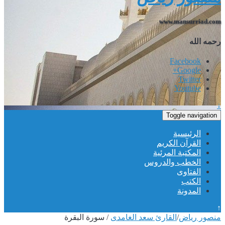
www.mansurriad.com
رحمه الله
Facebook
Google+
Twitter
Youtube
↓
Toggle navigation
الرئيسية
القرآن الكريم
المكتبة المرئية
الخطب والدروس
الفتاوى
الكتب
المدونة
↑
منصور رياض
/
القارئ سعد الغامدى
/
سورة البقرة