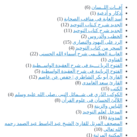
آفــات اللــسان
(6)
أذكار و أدعية
(1)
أُسد الغابة فى مناقب الصحابة
(1)
الجديد شـرح كـتاب التوحيد
(12)
الجديد شرح كتاب التوحيد
(11)
الخطب والدروس
(2)
الرد على اليهود والنصارى
(15)
السحر من كتاب التوحيد
(4)
الغايــة العظــمى شرح أسماء الله الحسنى
(22)
الفتاوى
(1)
الفتوح الربا نـــية فى شرح العقيدة الواســطية
(1)
الفتوح الربانية فى شرح العقيدة الواسطية
(5)
القارئ أبو بكر الشاطري | حفص عن عاصم
(12)
القارئ سعد الغامدى
(8)
الكتب
(15)
الكوكب الدُري فى شــمائل النبى ،صلى الله عليه وسلم
(4)
اللآلئ الحسان فى علوم القرآن
(8)
اللباس والزينة
(3)
المدخل لعلم التوحيد
(3)
المدونة
(16)
المصحف المرتل للقارئ الشيخ عبد الباسط عبد الصمد رحمه
الله تعالى
(10)
المكتبة المرئية
(1)