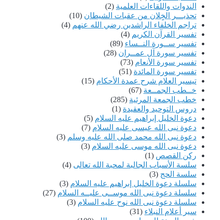
الندوات واللقاءات العلمية
(2)
تحذيـــر الخٍلان من عقبات الشيطان
(10)
تراجم الخلفاء الراشدين رضي الله عنهم
(4)
تفسير القرآن الكريم
(4)
تفسير ســورة النــساء
(89)
تفسير سورة آل عمــران
(28)
تفسير سورة الأنعام
(73)
تفسير سورة المائدة
(51)
تيسير العلام شرح عمدة الأحكام
(15)
خــطب الجمــعة
(67)
خطب الجمعة المرئية
(285)
دروس التوحيد والعقيدة
(1)
دعوة الخليل إبراهيم عليه السلام
(5)
دعوة نبى الله عيسى عليه السلام
(7)
دعوة نبى الله محمد صلى الله عليه وسلم
(3)
دعوة نبى الله موسى عليه السلام
(3)
ركن القصص
(1)
سلسة الأسباب الجالبة لمحبة الله تعالى
(4)
سلسة الحج
(3)
سلسلة دعوة الخليل إبراهيم عليه السلام
(3)
سلسلة دعوة نبى الله موســى عليــه السلام
(27)
سلسلة دعوة نبى الله نوح عليه السلام
(3)
سير أعلام النبلاء
(31)