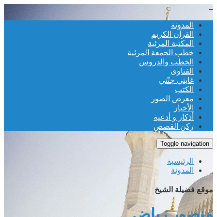
≡
المدونة
القرآن الكريم
المكتبة المرئية
خطب الجمعة المرئية
الخطب والدروس
الفتاوى
غايتي جنّتي
الكتب
معرض الصور
الأخبار
أذكار و أدعية
ركن القصص
Toggle navigation
الرئيسية
المدونة
موقع فضيلة الشيخ
منصور رياض