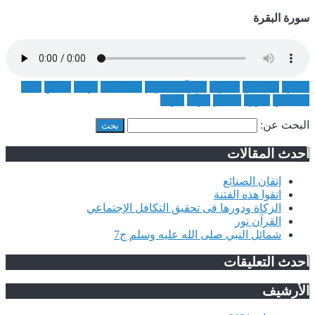
سورة البقرة
البقرة
الغامدي
القارئ
القرآن الكريم
المصحف
ترتيل
حفص
سعد
الغامدي
سورة
عاصم
قرآن
مرتل
البحث عن:
أحدث المقالات
إتقان الصنائع
اتقوا هذه الفتنة
الزكاة ودورها فى تحقيق التكافل الإجتماعي
القرآن نور
شمائل النبي صلى الله عليه وسلم ج7
أحدث التعليقات
الأرشيف