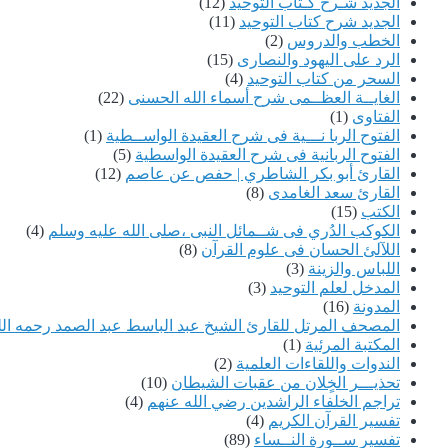
الجديد شـرح كـتاب التوحيد
(12)
الجديد شرح كتاب التوحيد
(11)
الخطب والدروس
(2)
الرد على اليهود والنصارى
(15)
السحر من كتاب التوحيد
(4)
الغايــة العظــمى شرح أسماء الله الحسنى
(22)
الفتاوى
(1)
الفتوح الربا نـــية فى شرح العقيدة الواســطية
(1)
الفتوح الربانية فى شرح العقيدة الواسطية
(5)
القارئ أبو بكر الشاطري | حفص عن عاصم
(12)
القارئ سعد الغامدى
(8)
الكتب
(15)
الكوكب الدُري فى شــمائل النبى ،صلى الله عليه وسلم
(4)
اللآلئ الحسان فى علوم القرآن
(8)
اللباس والزينة
(3)
المدخل لعلم التوحيد
(3)
المدونة
(16)
المصحف المرتل للقارئ الشيخ عبد الباسط عبد الصمد رحمه الل
المكتبة المرئية
(1)
الندوات واللقاءات العلمية
(2)
تحذيـــر الخٍلان من عقبات الشيطان
(10)
تراجم الخلفاء الراشدين رضي الله عنهم
(4)
تفسير القرآن الكريم
(4)
تفسير ســورة النــساء
(89)