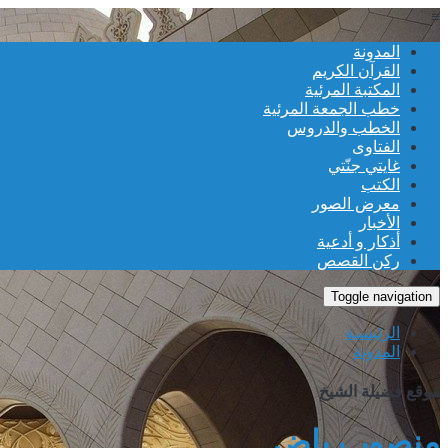
≡
المدونة
القرآن الكريم
المكتبة المرئية
خطب الجمعة المرئية
الخطب والدروس
الفتاوى
غايتي جنّتي
الكتب
معرض الصور
الأخبار
أذكار و أدعية
ركن القصص
Toggle navigation
الرئيسية
المدونة
موقع فضيلة الشيخ
منصور رياض