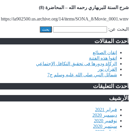
شرح السنة للبربهاري رحمه الله – المحاضرة (8)
https://ia902500.us.archive.org/14/items/SONA_8/Movie_0001.wmv
البحث عن:
أحدث المقالات
إتقان الصنائع
اتقوا هذه الفتنة
الزكاة ودورها فى تحقيق التكافل الإجتماعي
القرآن نور
شمائل النبي صلى الله عليه وسلم ج7
أحدث التعليقات
الأرشيف
فبراير 2021
ديسمبر 2020
نوفمبر 2020
سبتمبر 2020