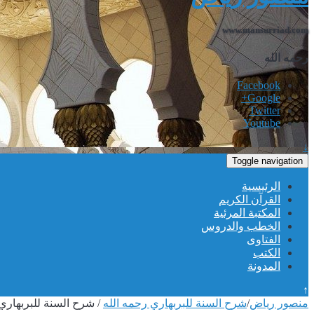
www.mansurriad.com
رحمه الله
Facebook
Google+
Twitter
Youtube
↓
Toggle navigation
الرئيسية
القرآن الكريم
المكتبة المرئية
الخطب والدروس
الفتاوى
الكتب
المدونة
↑
منصور رياض
/
شرح السنة للبربهاري رحمه الله
/
شرح السنة للبربهاري ر