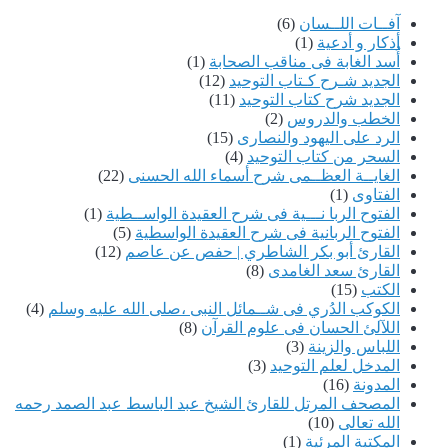
آفــات اللــسان
(6)
أذكار و أدعية
(1)
أُسد الغابة فى مناقب الصحابة
(1)
الجديد شـرح كـتاب التوحيد
(12)
الجديد شرح كتاب التوحيد
(11)
الخطب والدروس
(2)
الرد على اليهود والنصارى
(15)
السحر من كتاب التوحيد
(4)
الغايــة العظــمى شرح أسماء الله الحسنى
(22)
الفتاوى
(1)
الفتوح الربا نـــية فى شرح العقيدة الواســطية
(1)
الفتوح الربانية فى شرح العقيدة الواسطية
(5)
القارئ أبو بكر الشاطري | حفص عن عاصم
(12)
القارئ سعد الغامدى
(8)
الكتب
(15)
الكوكب الدُري فى شــمائل النبى ،صلى الله عليه وسلم
(4)
اللآلئ الحسان فى علوم القرآن
(8)
اللباس والزينة
(3)
المدخل لعلم التوحيد
(3)
المدونة
(16)
المصحف المرتل للقارئ الشيخ عبد الباسط عبد الصمد رحمه
الله تعالى
(10)
المكتبة المرئية
(1)