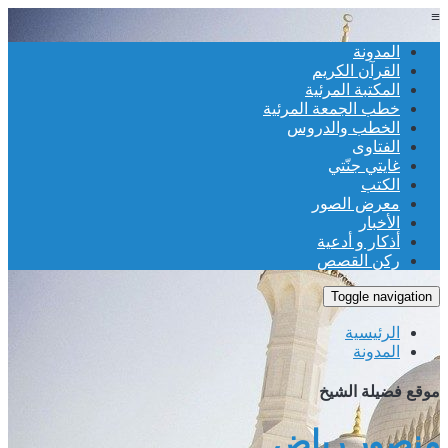
≡
المدونة
القرآن الكريم
المكتبة المرئية
خطب الجمعة المرئية
الخطب والدروس
الفتاوى
غايتي جنّتي
الكتب
معرض الصور
الأخبار
أذكار و أدعية
ركن القصص
Toggle navigation
الرئيسية
المدونة
موقع فضيلة الشيخ
منصور رياض