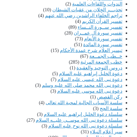
الندوات واللقاءات العلمية
(2)
تحذيـــر الخٍلان من عقبات الشيطان
(10)
تراجم الخلفاء الراشدين رضي الله عنهم
(4)
تفسير القرآن الكريم
(4)
تفسير ســورة النــساء
(89)
تفسير سورة آل عمــران
(28)
تفسير سورة الأنعام
(73)
تفسير سورة المائدة
(51)
تيسير العلام شرح عمدة الأحكام
(15)
خــطب الجمــعة
(67)
خطب الجمعة المرئية
(285)
دروس التوحيد والعقيدة
(1)
دعوة الخليل إبراهيم عليه السلام
(5)
دعوة نبى الله عيسى عليه السلام
(7)
دعوة نبى الله محمد صلى الله عليه وسلم
(3)
دعوة نبى الله موسى عليه السلام
(3)
ركن القصص
(1)
سلسة الأسباب الجالبة لمحبة الله تعالى
(4)
سلسة الحج
(3)
سلسلة دعوة الخليل إبراهيم عليه السلام
(3)
سلسلة دعوة نبى الله موســى عليــه السلام
(27)
سلسلة دعوة نبى الله نوح عليه السلام
(3)
سير أعلام النبلاء
(31)