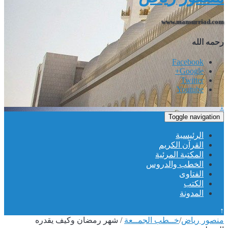
www.mansurriad.com
رحمه الله
Facebook
Google+
Twitter
Youtube
↓
Toggle navigation
الرئيسية
القرآن الكريم
المكتبة المرئية
الخطب والدروس
الفتاوى
الكتب
المدونة
↑
منصور رياض
/
خــطب الجمــعة
/
شهر رمضان وكيف يقدره