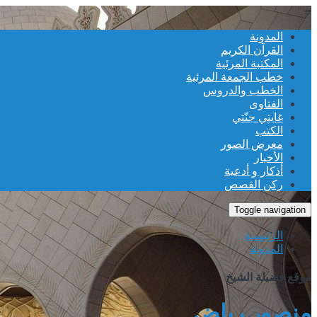
≡
المدونة
القرآن الكريم
المكتبة المرئية
خطب الجمعة المرئية
الخطب والدروس
الفتاوى
غايتي جنّتي
الكتب
معرض الصور
الأخبار
أذكار و أدعية
ركن القصص
Toggle navigation
الرئيسية
المدونة
موقع فضيلة الشيخ
منصور رياض