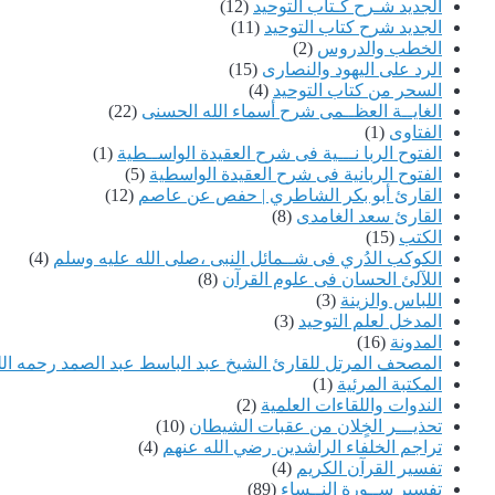
الجديد شـرح كـتاب التوحيد
(12)
الجديد شرح كتاب التوحيد
(11)
الخطب والدروس
(2)
الرد على اليهود والنصارى
(15)
السحر من كتاب التوحيد
(4)
الغايــة العظــمى شرح أسماء الله الحسنى
(22)
الفتاوى
(1)
الفتوح الربا نـــية فى شرح العقيدة الواســطية
(1)
الفتوح الربانية فى شرح العقيدة الواسطية
(5)
القارئ أبو بكر الشاطري | حفص عن عاصم
(12)
القارئ سعد الغامدى
(8)
الكتب
(15)
الكوكب الدُري فى شــمائل النبى ،صلى الله عليه وسلم
(4)
اللآلئ الحسان فى علوم القرآن
(8)
اللباس والزينة
(3)
المدخل لعلم التوحيد
(3)
المدونة
(16)
المصحف المرتل للقارئ الشيخ عبد الباسط عبد الصمد رحمه الل
المكتبة المرئية
(1)
الندوات واللقاءات العلمية
(2)
تحذيـــر الخٍلان من عقبات الشيطان
(10)
تراجم الخلفاء الراشدين رضي الله عنهم
(4)
تفسير القرآن الكريم
(4)
تفسير ســورة النــساء
(89)