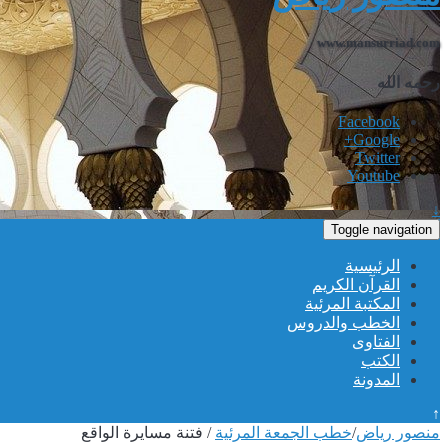
www.mansurriad.com
رحمه الله
Facebook
Google+
Twitter
Youtube
↓
Toggle navigation
الرئيسية
القرآن الكريم
المكتبة المرئية
الخطب والدروس
الفتاوى
الكتب
المدونة
↑
منصور رياض
/
خطب الجمعة المرئية
/
فتنة مسايرة الواقع