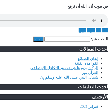
في بيوت أذن الله أن ترفع
أذن
الله
بيوت
ترفع
البحث عن:
أحدث المقالات
إتقان الصنائع
اتقوا هذه الفتنة
الزكاة ودورها فى تحقيق التكافل الإجتماعي
القرآن نور
شمائل النبي صلى الله عليه وسلم ج7
أحدث التعليقات
الأرشيف
فبراير 2021