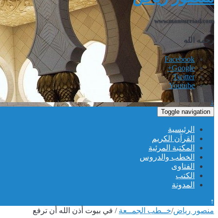
www.mansurriad.com
رحمه الله
Facebook
Google+
Twitter
Youtube
↓
Toggle navigation
الرئيسية
القرآن الكريم
المكتبة المرئية
الخطب والدروس
الفتاوى
الكتب
المدونة
↑
منصور رياض
/
خــطب الجمــعة
/
في بيوت أذن الله أن ترفع