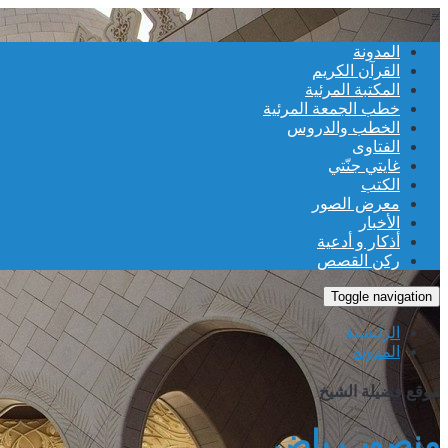
≡
المدونة
القرآن الكريم
المكتبة المرئية
خطب الجمعة المرئية
الخطب والدروس
الفتاوى
غايتي جنّتي
الكتب
معرض الصور
الأخبار
أذكار و أدعية
ركن القصص
Toggle navigation
الرئيسية
المدونة
موقع فضيلة الشيخ
منصور رياض