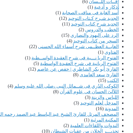
آفــات اللــسان
(6)
أذكار و أدعية
(1)
أُسد الغابة فى مناقب الصحابة
(1)
الجديد شـرح كـتاب التوحيد
(12)
الجديد شرح كتاب التوحيد
(11)
الخطب والدروس
(2)
الرد على اليهود والنصارى
(15)
السحر من كتاب التوحيد
(4)
الغايــة العظــمى شرح أسماء الله الحسنى
(22)
الفتاوى
(1)
الفتوح الربا نـــية فى شرح العقيدة الواســطية
(1)
الفتوح الربانية فى شرح العقيدة الواسطية
(5)
القارئ أبو بكر الشاطري | حفص عن عاصم
(12)
القارئ سعد الغامدى
(8)
الكتب
(15)
الكوكب الدُري فى شــمائل النبى ،صلى الله عليه وسلم
(4)
اللآلئ الحسان فى علوم القرآن
(8)
اللباس والزينة
(3)
المدخل لعلم التوحيد
(3)
المدونة
(16)
المصحف المرتل للقارئ الشيخ عبد الباسط عبد الصمد رحمه الل
المكتبة المرئية
(1)
الندوات واللقاءات العلمية
(2)
تحذيـــر الخٍلان من عقبات الشيطان
(10)