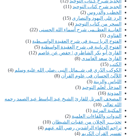
الجديد شـرح كـتاب التوحيد
(12)
الجديد شرح كتاب التوحيد
(11)
الخطب والدروس
(2)
الرد على اليهود والنصارى
(15)
السحر من كتاب التوحيد
(4)
الغايــة العظــمى شرح أسماء الله الحسنى
(22)
الفتاوى
(1)
الفتوح الربا نـــية فى شرح العقيدة الواســطية
(1)
الفتوح الربانية فى شرح العقيدة الواسطية
(5)
القارئ أبو بكر الشاطري | حفص عن عاصم
(12)
القارئ سعد الغامدى
(8)
الكتب
(15)
الكوكب الدُري فى شــمائل النبى ،صلى الله عليه وسلم
(4)
اللآلئ الحسان فى علوم القرآن
(8)
اللباس والزينة
(3)
المدخل لعلم التوحيد
(3)
المدونة
(16)
المصحف المرتل للقارئ الشيخ عبد الباسط عبد الصمد رحمه
الله تعالى
(10)
المكتبة المرئية
(1)
الندوات واللقاءات العلمية
(2)
تحذيـــر الخٍلان من عقبات الشيطان
(10)
تراجم الخلفاء الراشدين رضي الله عنهم
(4)
تفسير القرآن الكريم
(4)