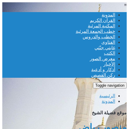
المدونة
القرآن الكريم
المكتبة المرئية
خطب الجمعة المرئية
الخطب والدروس
الفتاوى
غايتي جنّتي
الكتب
معرض الصور
الأخبار
أذكار و أدعية
ركن القصص
Toggle naviga
الرئيسية
المدونة
 فضيلة الشيخ
صور رياض