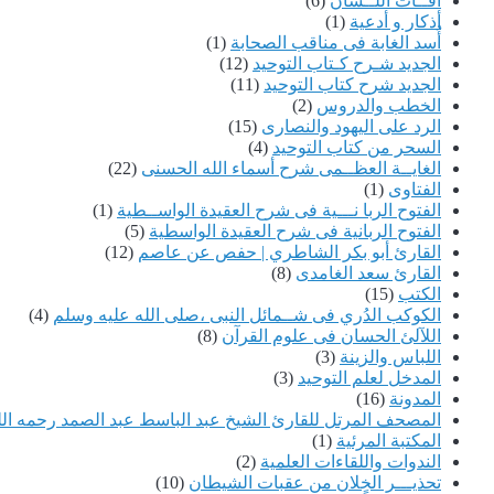
آفــات اللــسان
(6)
أذكار و أدعية
(1)
أُسد الغابة فى مناقب الصحابة
(1)
الجديد شـرح كـتاب التوحيد
(12)
الجديد شرح كتاب التوحيد
(11)
الخطب والدروس
(2)
الرد على اليهود والنصارى
(15)
السحر من كتاب التوحيد
(4)
الغايــة العظــمى شرح أسماء الله الحسنى
(22)
الفتاوى
(1)
الفتوح الربا نـــية فى شرح العقيدة الواســطية
(1)
الفتوح الربانية فى شرح العقيدة الواسطية
(5)
القارئ أبو بكر الشاطري | حفص عن عاصم
(12)
القارئ سعد الغامدى
(8)
الكتب
(15)
الكوكب الدُري فى شــمائل النبى ،صلى الله عليه وسلم
(4)
اللآلئ الحسان فى علوم القرآن
(8)
اللباس والزينة
(3)
المدخل لعلم التوحيد
(3)
المدونة
(16)
المصحف المرتل للقارئ الشيخ عبد الباسط عبد الصمد رحمه الل
المكتبة المرئية
(1)
الندوات واللقاءات العلمية
(2)
تحذيـــر الخٍلان من عقبات الشيطان
(10)