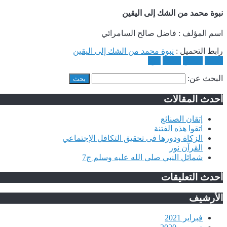
نبوة محمد من الشك إلى اليقين
اسم المؤلف : فاضل صالح السامرائي
رابط التحميل :
نبوة محمد من الشك إلى اليقين
الشك
اليقين
محمد
نبوة
البحث عن:
أحدث المقالات
إتقان الصنائع
اتقوا هذه الفتنة
الزكاة ودورها فى تحقيق التكافل الإجتماعي
القرآن نور
شمائل النبي صلى الله عليه وسلم ج7
أحدث التعليقات
الأرشيف
فبراير 2021