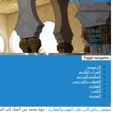
www.mansurriad.com
رحمه الله
Facebook
Google+
Twitter
Youtube
↓
Toggle navigation
الرئيسية
القرآن الكريم
المكتبة المرئية
الخطب والدروس
الفتاوى
الكتب
المدونة
↑
منصور رياض
/
الرد على اليهود والنصارى
/
نبوة محمد من الشك إلى الي