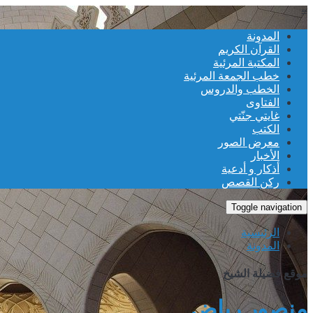
≡
المدونة
القرآن الكريم
المكتبة المرئية
خطب الجمعة المرئية
الخطب والدروس
الفتاوى
غايتي جنّتي
الكتب
معرض الصور
الأخبار
أذكار و أدعية
ركن القصص
Toggle navigation
الرئيسية
المدونة
موقع فضيلة الشيخ
منصور رياض